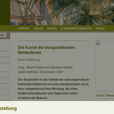
Die Kunst der burgundischen
Niederlande
Eine Einführung
Hrsg. Birgit Franke und Barbara Welzel
Sofort lieferbar. Erschienen 1997
Der Band führt in die Vielfalt der Gattungen dieser
kulturellen Blütezeit ein und charakterisiert sie in
ihrer zeitgenössischen Wertung, die etwa
Goldschmiedekunst und Tapisserie höher
Große Titelans
schätzte als Malerei.
Rezensionsexe
Die Kunst der burgundischen Niederlande steht im
Informationen 
stellung
15. Jahrhundert für eine beeindruckende Reihe von
303 S. mit 100