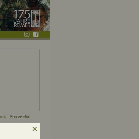
icht
|
Presse-Infos
mplar bestellen »
für die Presse »
 Abb.