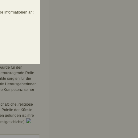
6-01170-5
e Informationen an:
e sich in Städten wie
nde Aufträge für
 Weyden zum Stadtmaler
wurde für den
 herausragende Rolle.
te sorgten für die
. Die Herausgeberinnen
die Kompetenz seiner
haftliche, religiöse
 Palette der Künste...
en gelungen ist, ihre
unstgeschichte]