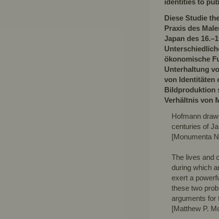
identities to pub
Diese Studie the
Praxis des Male
Japan des 16.–1
Unterschiedlich
ökonomische Fu
Unterhaltung vo
von Identitäten
Bildproduktion 
Verhältnis von 
Hofmann draws 
centuries of Ja
[Monumenta Ni
The lives and c
during which ar
exert a powerfu
these two probi
arguments for t
[Matthew P. Mc