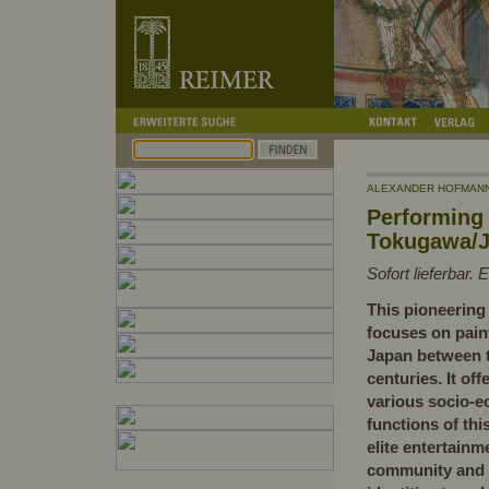
ALEXANDER HOFMAN
Performing 
Tokugawa/
Sofort lieferbar.
This pioneering 
focuses on pain
Japan between t
centuries. It off
various socio-e
functions of this
elite entertainm
community and al