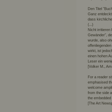
Den Titel "Bu
Ganz entdeckt 
dass kirchliche
(...)
Nicht irritier
Gewänder", der
wurde, also oh
offenliegenden
wirkt, ist jed
einen hohen Au
Leser ein wenig
[Volker M., A
For a reader s
emphasised that
welcome amplif
from the side a
the embedded 
[The Art News