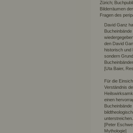
Zürich; Buchpubl
Bilderräumen der
Fragen des perip
David Ganz hat
Bucheinbände g
wiedergegebene
den David Ganz
historisch und
sondern Grundl
Bucheinbänden
[Uta Baier, Re
Für die Einsich
Verständnis de
Heilswirksamke
einen hervorra
Bucheinbände u
bildtheologisc
unterstreichen.
[Peter Eschwei
Mythologie]