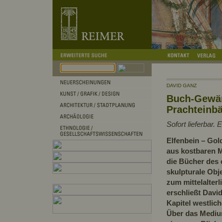
DAVID GANZ
Buch-Gewä
Prachteinbä
Sofort lieferbar.
Elfenbein – Gol
aus kostbaren M
die Bücher des c
skulpturale Obje
zum mittelalter
erschließt Davi
Kapitel westlic
Über das Mediu