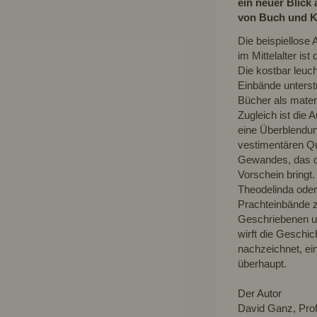
ein neuer Blick
von Buch und K
Die beispiellose
im Mittelalter is
Die kostbar leuc
Einbände unterst
Bücher als materi
Zugleich ist die 
eine Überblendung
vestimentären Qua
Gewandes, das di
Vorschein bringt.
Theodelinda oder
Prachteinbände z
Geschriebenen u
wirft die Geschi
nachzeichnet, ein
überhaupt.
Der Autor
David Ganz, Profe