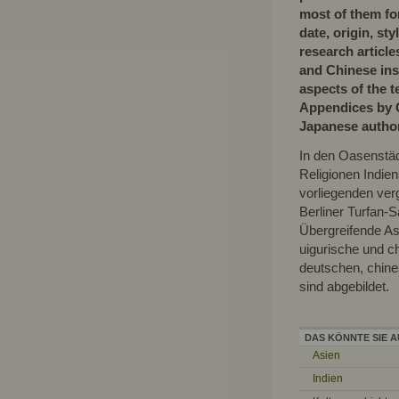
most of them for
date, origin, st
research article
and Chinese ins
aspects of the te
Appendices by 
Japanese autho
In den Oasenstäd
Religionen Indien
vorliegenden ver
Berliner Turfan-S
Übergreifende As
uigurische und c
deutschen, chine
sind abgebildet.
DAS KÖNNTE SIE A
Asien
Indien