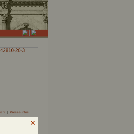
icht
|
Presse-Infos
wnloaden »
mplar bestellen »
für die Presse »