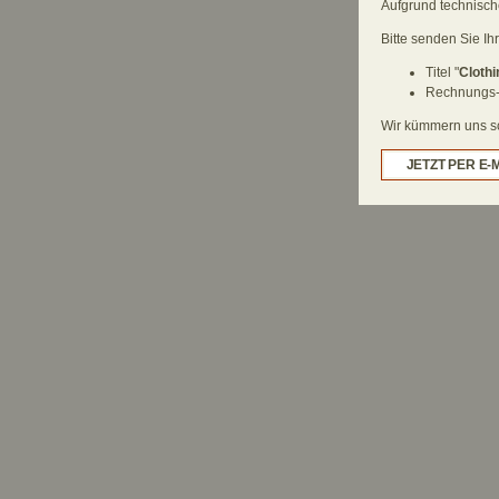
Aufgrund technische
Bitte senden Sie Ih
Titel "
Clothi
Rechnungs-
Wir kümmern uns sch
JETZT PER E-