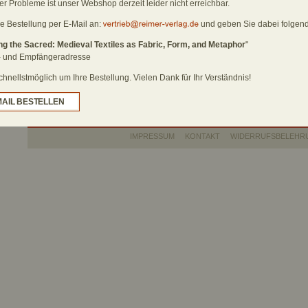
r Probleme ist unser Webshop derzeit leider nicht erreichbar.
207 S. m. 12 f
Jerusalem Temple – or to anagogical symbolism
× 24 cm, Bros
of the heavenly graces.
re Bestellung per E-Mail an:
und geben Sie dabei folgend
ISBN 978-3-9
ng the Sacred: Medieval Textiles as Fabric, Form, and Metaphor
"
EDITION IM
 und Empfängeradresse
DAS KÖNNTE SIE AUCH INTERESSIEREN
29,90 €
[D]
Bildwissenschaft
nellstmöglich um Ihre Bestellung. Vielen Dank für Ihr Verständnis!
Kulturgeschichte
MAIL BESTELLEN
IMPRESSUM
KONTAKT
WIDERRUFSBELEHR