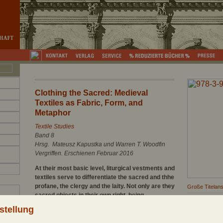
Clothing the Sacred: Medieval
Textiles as Fabric, Form, and
Metaphor
Textile Studies
Band 8
Hrsg. Mateusz Kapustka und Warren T. Woodfin
Vergriffen. Erschienen Februar 2016
At their most basic level, liturgical vestments and
textiles serve to differentiate the sacred and thhe
profane, the clergy and the laity. Not only are they
Große Titelans
sacred objects in their own right, being
Coverdatei do
consecrated to a holy use, but they point beyond
Rezensionsexe
stellung
themselves to historical parallels – to events in
Informationen 
the life of Christ or to the furnishings of the