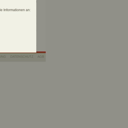
arbigen und 91 sw-Abb., 15
chur
e Informationen an:
42810-20-3
ORDE
UNG
DATENSCHUTZ
AGB