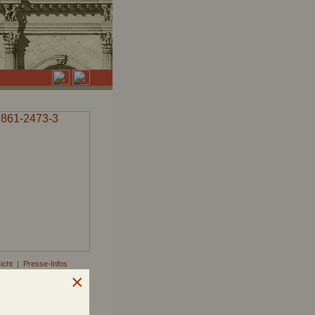
icht
|
Presse-Infos
wnloaden »
mplar bestellen »
für die Presse »