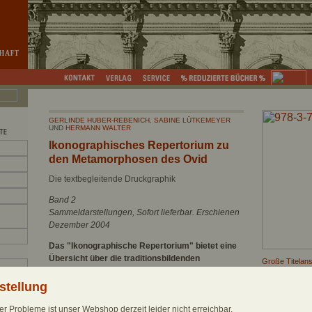
GERLINDE HUBER-REBENICH
,
SABINE LÜTKEMEYER
UND
HERMANN WALTER
Ikonographisches Repertorium zu
den Metamorphosen des Ovid
Die textbegleitende Druckgraphik
Band 2
Sammeldarstellungen, Sofort lieferbar. Erschienen
Dezember 2004
Das "Ikonographische Repertorium" bietet eine
Übersicht über die traditionsbildenden
Große Titelans
Illustrationsserien innerhalb der textbegleitenden
Coverdatei do
Druckgraphik und führt zugleich Kontinuität und
stellung
Rezensionsexe
Wandel in der Darstellungsweise der einzelnen
Informationen 
mythologischen Motive vor Augen.
r Probleme ist unser Webshop derzeit leider nicht erreichbar.