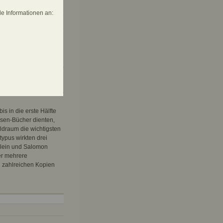
 zahlr. Abb., 30,5 cm,
e Informationen an:
861-2473-3
is in die erste Hälfte
osen-Bücher dienten,
ldraum die wichtigsten
typus wirkten drei
 Klein und Salomon
er mehrere
en zahlreichen Kopien