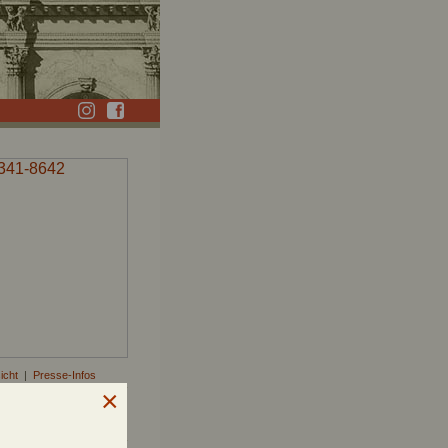
icht
|
Presse-Infos
wnloaden »
mplar bestellen »
für die Presse »