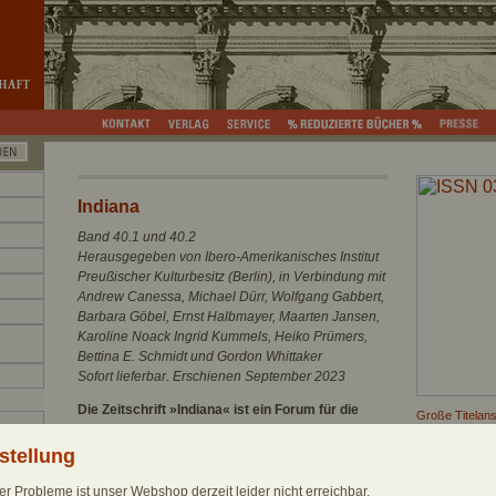
Indiana
Band 40.1 und 40.2
Herausgegeben von Ibero-Amerikanisches Institut
Preußischer Kulturbesitz (Berlin), in Verbindung mit
Andrew Canessa, Michael Dürr, Wolfgang Gabbert,
Barbara Göbel, Ernst Halbmayer, Maarten Jansen,
Karoline Noack Ingrid Kummels, Heiko Prümers,
Bettina E. Schmidt und Gordon Whittaker
Sofort lieferbar. Erschienen September 2023
Die Zeitschrift »Indiana« ist ein Forum für die
Große Titelans
Erforschung der indigenen und multi-ethnischen
Coverdatei do
Gesellschaften und Kulturen Lateinamerikas und
stellung
Rezensionsexe
der Karibik in Vergangenheit und Gegenwart. Sie
Informationen 
vereint Beiträge aus allen Bereichen der
r Probleme ist unser Webshop derzeit leider nicht erreichbar.