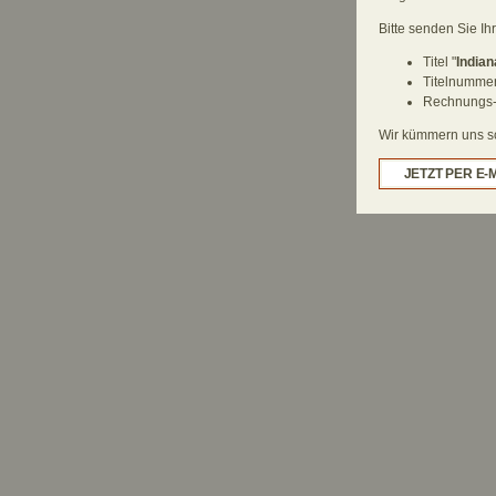
Bitte senden Sie Ih
Titel "
Indian
Titelnumme
Rechnungs-
Wir kümmern uns sch
JETZT PER E-