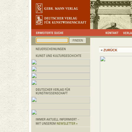
«
ZURÜCK