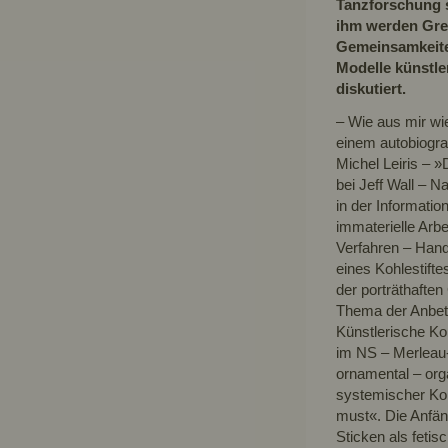
Tanzforschung s
ihm werden Gr
Gemeinsamkeite
Modelle künstle
diskutiert.
– Wie aus mir wie
einem autobiogra
Michel Leiris – 
bei Jeff Wall – 
in der Informatio
immaterielle Arb
Verfahren – Hand
eines Kohlestift
der porträthafte
Thema der Anbetu
Künstlerische Ko
im NS – Merleau-
ornamental – org
systemischer Kon
must«. Die Anfän
Sticken als feti