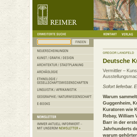
GREGOR LANGFELD
Deutsche K
Vermittler – Kun
Ausstellungsma
Sofort lieferbar.
Warum sammel
Guggenheim, K
Kuratoren wie Ka
Rebay, William 
Barr in der erst
Jahrhunderts d
warum gehörten