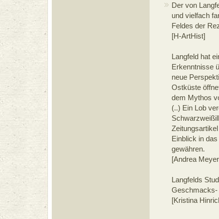
Der von Langfe
und vielfach f
Feldes der Re
[H-ArtHist]
Langfeld hat ei
Erkenntnisse ü
neue Perspekt
Ostküste öffnet
dem Mythos vo
(..) Ein Lob ve
Schwarzweißill
Zeitungsartike
Einblick in da
gewähren.
[Andrea Meyer,
Langfelds Studi
Geschmacks- u
[Kristina Hinr