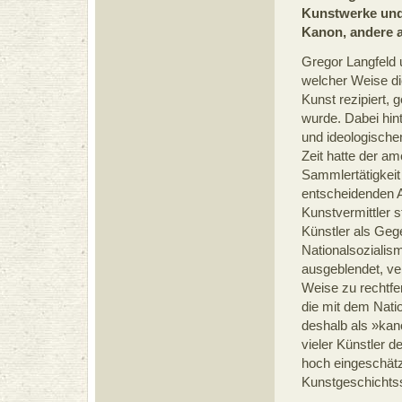
Kunstwerke un
Kanon, andere a
Gregor Langfeld 
welcher Weise d
Kunst rezipiert,
wurde. Dabei hint
und ideologisch
Zeit hatte der a
Sammlertätigkeit
entscheidenden A
Kunstvermittler st
Künstler als Ge
Nationalsoziali
ausgeblendet, ve
Weise zu rechtfer
die mit dem Nati
deshalb als »kan
vieler Künstler d
hoch eingeschätz
Kunstgeschichts