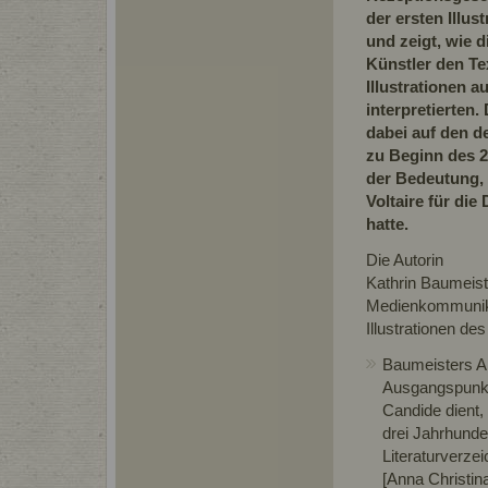
der ersten Illus
und zeigt, wie 
Künstler den Te
Illustrationen a
interpretierten.
dabei auf den d
zu Beginn des 2
der Bedeutung,
Voltaire für di
hatte.
Die Autorin
Kathrin Baumeist
Medienkommunikat
Illustrationen de
Baumeisters Ar
Ausgangspunkt 
Candide dient,
drei Jahrhunde
Literaturverze
[Anna Christi