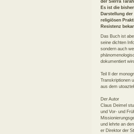
der Sierra Tara
Es ist die bishe
Darstellung de
religiösen Prakt
Resistenz bekan
Das Buch ist aber
seine dichten Inf
sondern auch we
phänomenologisch
dokumentiert wir
Teil II der monog
Transkriptionen 
aus dem utoazte
Der Autor
Claus Deimel stud
und Vor- und Früh
Missionierungsg
und lehrte an de
er Direktor der