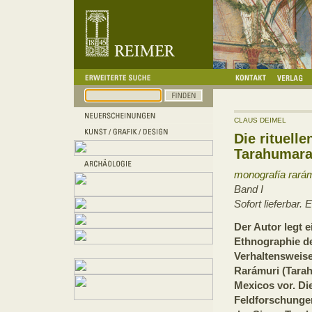
CLAUS DEIMEL
Die rituell
Tarahumar
monografía rarám
Band I
Sofort lieferbar.
Der Autor legt 
Ethnographie de
Verhaltensweis
Rarámuri (Tara
Mexicos vor. Die
Feldforschungen,