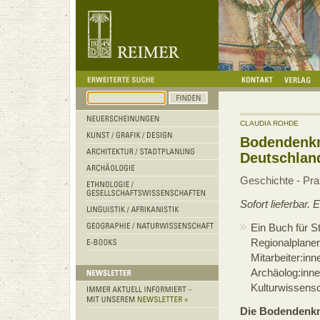
CLAUDIA ROHDE
Bodendenkm
Deutschlan
Geschichte - Pra
Sofort lieferbar.
Ein Buch für S
Regionalplaner
Mitarbeiter:in
Archäolog:inn
Kulturwissensc
Die Bodendenkm