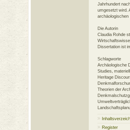
Jahrhundert nach
umgesetzt wird. A
archäologischen
Die Autorin
Claudia Rohde st
Wirtschaftswissen
Dissertation ist 
Schlagworte
Archäologische D
Studies, materiel
Heritage Discou
Denkmalforschun
Theorien der Ar
Denkmalschutzges
Umweltverträgli
Landschaftsplanu
Inhaltsverzeic
Register