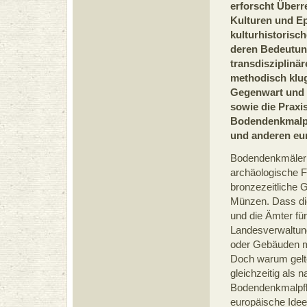
erforscht Überr
Kulturen und Ep
kulturhistorisc
deren Bedeutun
transdisziplinär
methodisch klug
Gegenwart und Z
sowie die Praxi
Bodendenkmalpf
und anderen eu
Bodendenkmäler 
archäologische F
bronzezeitliche G
Münzen. Dass die
und die Ämter fü
Landesverwaltung
oder Gebäuden mu
Doch warum gelt
gleichzeitig als 
Bodendenkmalpfle
europäische Idee