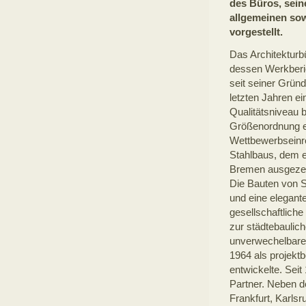
des Büros, sein
allgemeinen sow
vorgestellt.
Das Architekturb
dessen Werkberich
seit seiner Grün
letzten Jahren e
Qualitätsniveau 
Größenordnung ei
Wettbewerbseinr
Stahlbaus, dem 
Bremen ausgezei
Die Bauten von S
und eine elegant
gesellschaftliche
zur städtebaulich
unverwechelbare
1964 als projekt
entwickelte. Sei
Partner. Neben d
Frankfurt, Karlsr