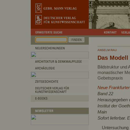
ANSELM RAU
Das Modell
Bildstruktur und 
monastischer Med
Gebetspraxis
Neue Frankfurte
Band 22
Herausgegeben v
Institut der Goet
Main
Sofort lieferbar.
Untersuchung 