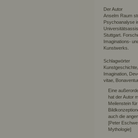
Der Autor
Anselm Raum stud
Psychoanalyse i
Universitätsassis
Stuttgart. Forsc
Imaginations- un
Kunstwerks.
Schlagwörter
Kunstgeschichte, 
Imagination, Devo
vitae, Bonaventur
Eine außerorden
hat der Autor m
Meilenstein fü
Bildkonzeption
auch die ange
[Peter Eschwei
Mythologie]