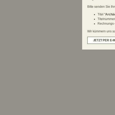
Bitte senden Sie Ih
Titel "
Archäo
Titelnumme
Rechnungs-
Wir kümmern uns sch
JETZT PER E-