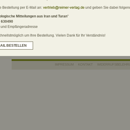
Rezensionsexe
Archäobotanik, -metallurgie, -zoologie etc.;
Informationen 
re Bestellung per E-Mail an:
und geben Sie dabei folgend
Buchbesprechungen.
ISSN 1434-27
logische Mitteilungen aus Iran und Turan
"
r
630490
Best. Nr. 6304
DAS KÖNNTE SIE AUCH INTERESSIEREN
 und Empfängeradresse
76,00 €
[D]
Archäologie
nellstmöglich um Ihre Bestellung. Vielen Dank für Ihr Verständnis!
Vorderasiatische Archäologie
Vorderer Orient
MAIL BESTELLEN
IMPRESSUM
KONTAKT
WIDERRUFSBELEHR