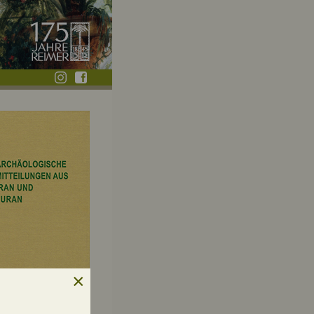
icht
|
Presse-Infos