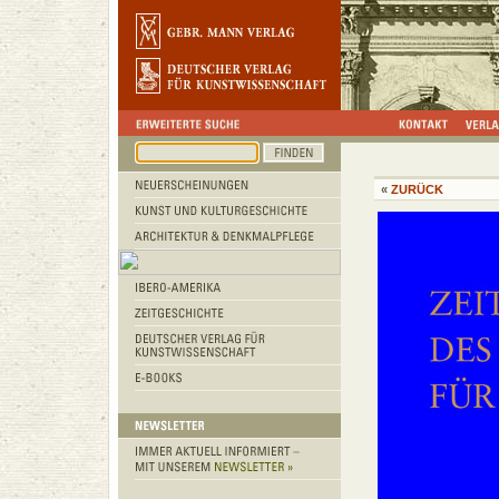
«
ZURÜCK