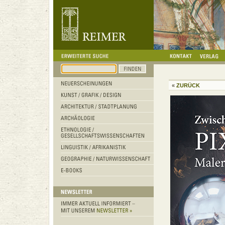
«
ZURÜCK