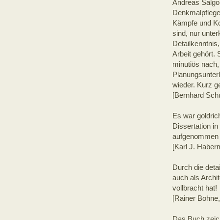
Andreas Salgo
Denkmalpflege t
Kämpfe und Ko
sind, nur unte
Detailkenntnis,
Arbeit gehört.
minutiös nach,
Planungsunterl
wieder. Kurz g
[Bernhard Schu
Es war goldric
Dissertation i
aufgenommen un
[Karl J. Habe
Durch die deta
auch als Archi
vollbracht hat!
[Rainer Bohne,
Das Buch zeic