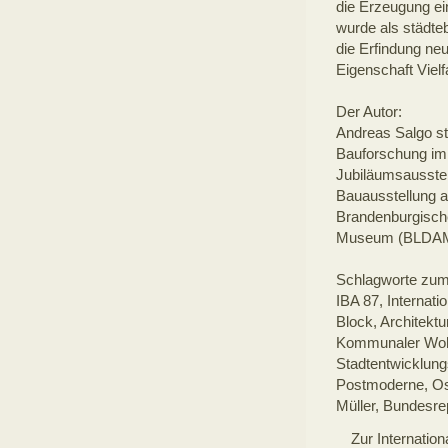
die Erzeugung ei
wurde als städteb
die Erfindung ne
Eigenschaft Vielfa
Der Autor:
Andreas Salgo st
Bauforschung im 
Jubiläumsausstel
Bauausstellung an
Brandenburgisch
Museum (BLDAM
Schlagworte zum 
IBA 87, Internati
Block, Architekt
Kommunaler Wohn
Stadtentwicklung
Postmoderne, Osw
Müller, Bundesre
Zur Internatio