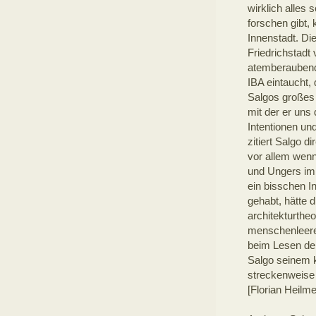
wirklich alles
forschen gibt,
Innenstadt. Di
Friedrichstadt
atemberaubend 
IBA eintaucht, 
Salgos großes 
mit der er uns
Intentionen un
zitiert Salgo 
vor allem wen
und Ungers im 
ein bisschen I
gehabt, hätte 
architekturthe
menschenleere
beim Lesen der
Salgo seinem k
streckenweise 
[Florian Heilm