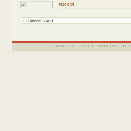
69,00 €
[D]
1-1 TREFFER VON 1
IMPRESSUM
KONTAKT
WIDERRUFSBELEHR