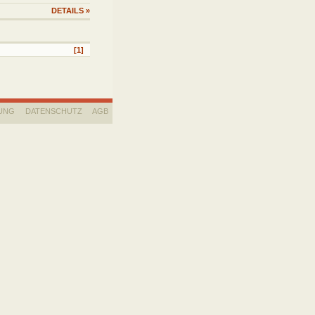
DETAILS
»
[1]
UNG
DATENSCHUTZ
AGB