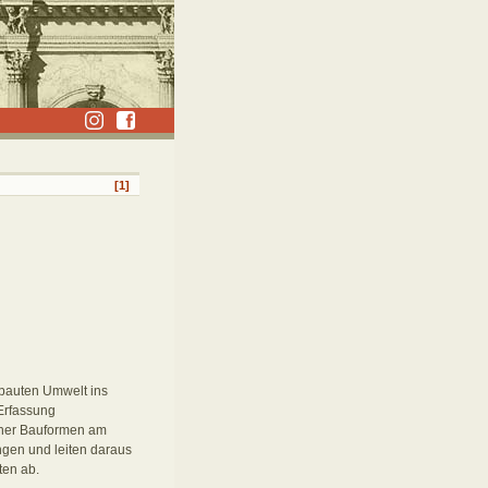
[1]
ebauten Umwelt ins
 Erfassung
icher Bauformen am
gen und leiten daraus
ten ab.