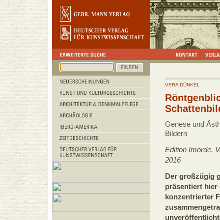
VERA DÜNKEL
Röntgenbli
Schattenbil
Genese und Ästhe
Bildern
Edition Imorde, V
2016
Der großzügig g
präsentiert hier
konzentrierter 
zusammengetra
unveröffentlicht