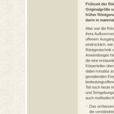
Frühzeit der Rö
Originalgröße u
früher Röntgen
darin in materia
Was war die Rön
ihres Aufkommens
offenem Ausgang.
eindrücklich, wie
Röntgentechnik e
Anwendungen hin,
die eine erstaunl
Körperteilen über
dabei minutiös an
gestaltenden Ein
bedeutungsoffene
Teil noch heute 
und Sinngebungsst
auch methodische
Das umfassend 
die verständni