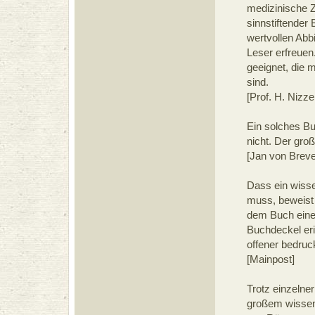
medizinische Z
sinnstiftender 
wertvollen Abbi
Leser erfreuen
geeignet, die 
sind.
[Prof. H. Nizz
Ein solches Bu
nicht. Der gro
[Jan von Breve
Dass ein wiss
muss, beweist n
dem Buch eine 
Buchdeckel eri
offener bedruc
[Mainpost]
Trotz einzelner
großem wissens