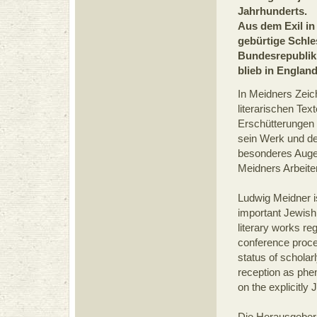
Jahrhunderts.
Aus dem Exil in
gebürtige Schles
Bundesrepublik 
blieb in England
In Meidners Zei
literarischen Tex
Erschütterungen 
sein Werk und de
besonderes Augen
Meidners Arbeite
Ludwig Meidner i
important Jewish 
literary works re
conference proce
status of schola
reception as phe
on the explicitly
Die Herausgeber