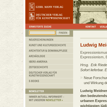
Ludwig Mei
Expressionismus,
Expressionism, E
Hrsg. Erik Riede
Sofort lieferbar.
Neue Forschu
und Wirkung d
Ludwig Meidner 
den bedeutendst
urbanen Expres
wichtigsten jüd