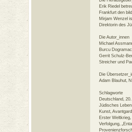
Erik Riedel bet
Frankfurt den bi
Mirjam Wenzel ist
Direktorin des J
Die Autor_innen
Michael Assmann
Burcu Dogramaci,
Gerrit Schulz-Be
Streicher und Pao
Die Übersetzer_
Adam Blauhut, Ni
Schlagworte
Deutschland, 20. 
Jüdisches Leben,
Kunst, Avantgard
Erster Weltkrieg
Verfolgung, „Enta
Provenienzforsc