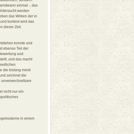
hitektonisch, sondern
rgendwann einmal -, das
. Untersucht werden
eben das Wirken der in
 und konkret wird das
n dieser Zeit.
entstehen konnte und
t ebenso Teil der
 Bewertung und
tellt, und das macht
hiedlichen
e die bislang meist
und zeichnet die
re unverwechselbare
l nicht nur ein
spolitisches
iegsmoderne in einem