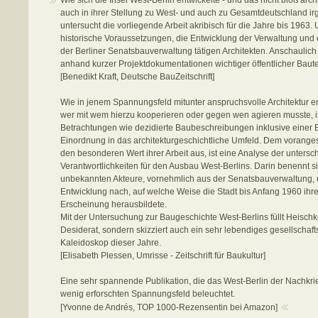
Wie sich die Insel West-Berlin entwickelte - und das nicht bloß arc
auch in ihrer Stellung zu West- und auch zu Gesamtdeutschland i
untersucht die vorliegende Arbeit akribisch für die Jahre bis 1963
historische Voraussetzungen, die Entwicklung der Verwaltung und 
der Berliner Senatsbauverwaltung tätigen Architekten. Anschaulich
anhand kurzer Projektdokumentationen wichtiger öffentlicher Baute
[Benedikt Kraft, Deutsche BauZeitschrift]
Wie in jenem Spannungsfeld mitunter anspruchsvolle Architektur 
wer mit wem hierzu kooperieren oder gegen wen agieren musste, is
Betrachtungen wie dezidierte Baubeschreibungen inklusive einer
Einordnung in das architekturgeschichtliche Umfeld. Dem voranges
den besonderen Wert ihrer Arbeit aus, ist eine Analyse der untersc
Verantwortlichkeiten für den Ausbau West-Berlins. Darin benennt si
unbekannten Akteure, vornehmlich aus der Senatsbauverwaltung, 
Entwicklung nach, auf welche Weise die Stadt bis Anfang 1960 ih
Erscheinung herausbildete.
Mit der Untersuchung zur Baugeschichte West-Berlins füllt Heischke
Desiderat, sondern skizziert auch ein sehr lebendiges gesellschaft
Kaleidoskop dieser Jahre.
[Elisabeth Plessen, Umrisse - Zeitschrift für Baukultur]
Eine sehr spannende Publikation, die das West-Berlin der Nachkr
wenig erforschten Spannungsfeld beleuchtet.
[Yvonne de Andrés, TOP 1000-Rezensentin bei Amazon]