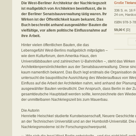
Die West-Berliner Architektur der Nachkriegszeit
Große Titelans
ist maßgeblich von Architekten beeinflusst, die in
336 S. m. 16 F
der Berliner Senatsbauverwaltung tätig waren. Ihr
24 cm, Hardco
Wirken ist der Öffentlichkeit kaum bekannt. Das
ISBN 978-3-7
Buch beschreibt anhand ausgewählter Bauten die
59,00 €
[D]
vielfältige, vor allem politische Einflussnahme auf
ihre Arbeit.
Hinter vielen öffentlichen Bauten, die das
Lebensgefühl West-Berlins maßgeblich mitprägten –
wie dem Kulturforum, dem Amerika-Haus, den
Universitätsbauten und zahlreichen U-Bahnhöfen –, steht das Wirken
Architektenpersönlichkeiten aus der Senatsbauverwaltung. Diese sind 
kaum namentlich bekannt. Das Buch legt erstmals die Organisation d
untersucht die baupolitische Ausrichtung des Wiederaufbaus von West-
Einfluss auf die Arbeit der Architekten nahm, wird anhand der Planun
ausgewählter Bauten verdeutlicht. Der Anspruch, dass Berlin in der Z
gesamtdeutsche Hauptstadt werden sollte, kennzeichnete den Wieder
der unmittelbaren Nachkriegszeit bis zum Mauerbau.
Die Autorin
Henriette Heischkel studierte Kunstwissenschaft, Neuere Geschichte u
an der Technischen Universität und an der Humboldt-Universität. Die A
Nachkriegsmoderne ist ihr Forschungsschwerpunkt.