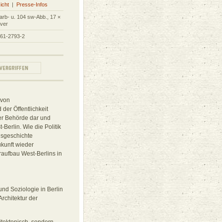
icht
|
Presse-Infos
arb- u. 104 sw-Abb., 17 ×
ver
861-2793-2
 von
der Öffentlichkeit
er Behörde dar und
Berlin. Wie die Politik
gsgeschichte
ukunft wieder
aufbau West-Berlins in
nd Soziologie in Berlin
rchitektur der