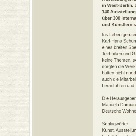
in West-Berlin. 
140 Ausstellung
über 300 intern
und Künstlern st
Ins Leben geruf
Karl-Hans Schum
eines breiten Sp
Techniken und Ge
keine Themen, so
sorgten die Werk
hatten nicht nur 
auch die Mitarb
heranführen und f
Die Herausgeberi
Manuela Damianak
Deutsche Wohn
Schlagwörter
Kunst, Ausstellun