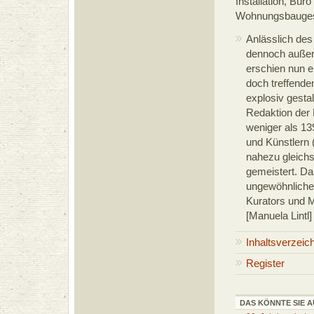
Installation, Bür
Wohnungsbaugese
Anlässlich des
dennoch außer
erschien nun 
doch treffende
explosiv gesta
Redaktion der P
weniger als 13
und Künstlern 
nahezu gleichs
gemeistert. Da
ungewöhnliche
Kurators und 
[Manuela Lintl
Inhaltsverzeic
Register
DAS KÖNNTE SIE A