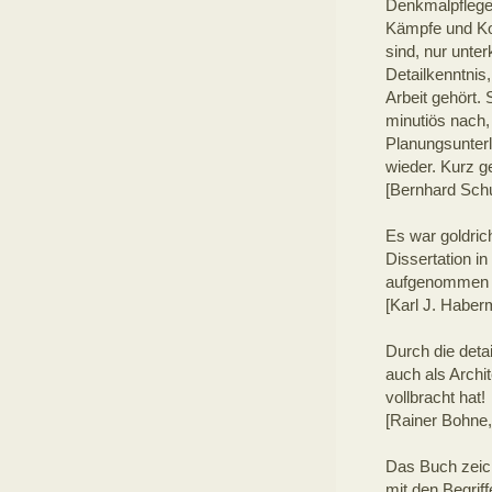
Denkmalpflege t
Kämpfe und Ko
sind, nur unte
Detailkenntnis,
Arbeit gehört.
minutiös nach,
Planungsunterl
wieder. Kurz g
[Bernhard Schu
Es war goldric
Dissertation i
aufgenommen un
[Karl J. Habe
Durch die deta
auch als Archi
vollbracht hat!
[Rainer Bohne,
Das Buch zeic
mit den Begrif