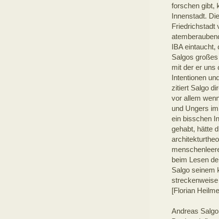
forschen gibt,
Innenstadt. Di
Friedrichstadt
atemberaubend 
IBA eintaucht, 
Salgos großes 
mit der er uns
Intentionen un
zitiert Salgo 
vor allem wen
und Ungers im 
ein bisschen I
gehabt, hätte 
architekturthe
menschenleere
beim Lesen der
Salgo seinem k
streckenweise 
[Florian Heilm
Andreas Salgo