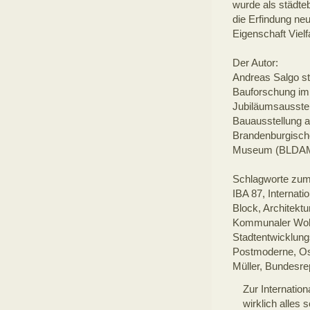
wurde als städteb
die Erfindung ne
Eigenschaft Vielfa
Der Autor:
Andreas Salgo st
Bauforschung im 
Jubiläumsausstel
Bauausstellung an
Brandenburgisch
Museum (BLDAM
Schlagworte zum 
IBA 87, Internati
Block, Architekt
Kommunaler Wohn
Stadtentwicklung
Postmoderne, Osw
Müller, Bundesre
Zur Internatio
wirklich alles