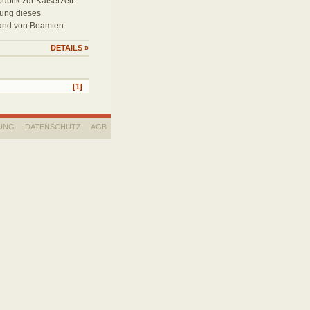
blik zur Kaiserzeit
rung dieses
and von Beamten.
DETAILS
»
[1]
UNG
DATENSCHUTZ
AGB