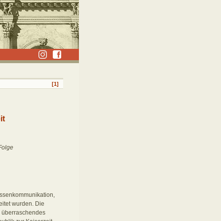
[1]
it
Folge
ssenkommunikation,
itet wurden. Die
n überraschendes