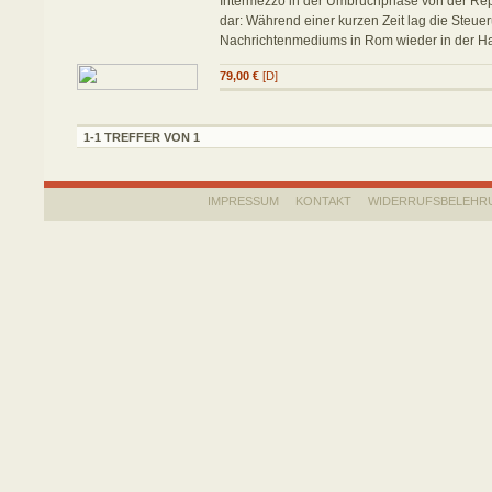
Intermezzo in der Umbruchphase von der Repu
dar: Während einer kurzen Zeit lag die Steue
Nachrichtenmediums in Rom wieder in der H
79,00 €
[D]
1-1 TREFFER VON 1
IMPRESSUM
KONTAKT
WIDERRUFSBELEHR