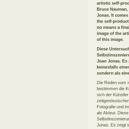
artistic self-pr
Bruce Nauman, 
Jonas. It comes 
the self-product
no means a fina
image of the arti
of this image.
Diese Untersuch
Selbstinszenier
Joan Jonas. Es 
keinesfalls ein
sondern als ein
Die Reden vom »
bestimmen die K
sich der Künstle
zeitgenössischen
Fotografie und im
als Akteur. Dies
Selbstinszenieru
Jonas. Es zeigt s