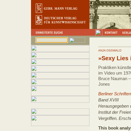
ANJA OSSWALD
»Sexy Lies 
Praktiken künstl
im Video um 197
Bruce Nauman – 
Jones
Berliner Schrifte
Band XVIII
Herausgegeben v
Institut der Freie
Vergriffen. Ersc
This book analy