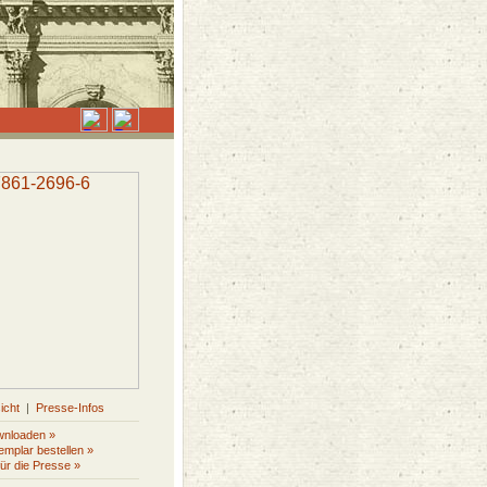
icht
|
Presse-Infos
wnloaden »
mplar bestellen »
für die Presse »