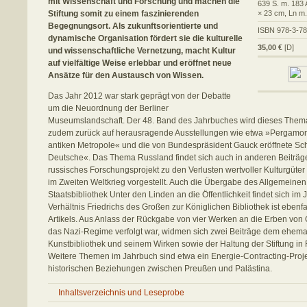
mit Wissenschaft und Forschung und machen die
639 S. m. 183 
Stiftung somit zu einem faszinierenden
× 23 cm, Ln m
Begegnungsort. Als zukunftsorientierte und
ISBN 978-3-7
dynamische Organisation fördert sie die kulturelle
35,00 €
[D]
und wissenschaftliche Vernetzung, macht Kultur
auf vielfältige Weise erlebbar und eröffnet neue
Ansätze für den Austausch von Wissen.
Das Jahr 2012 war stark geprägt von der Debatte
um die Neuordnung der Berliner
Museumslandschaft. Der 48. Band des Jahrbuches wird dieses Thema a
zudem zurück auf herausragende Ausstellungen wie etwa »Pergamo
antiken Metropole« und die von Bundespräsident Gauck eröffnete S
Deutsche«. Das Thema Russland findet sich auch in anderen Beiträge
russisches Forschungsprojekt zu den Verlusten wertvoller Kulturgüte
im Zweiten Weltkrieg vorgestellt. Auch die Übergabe des Allgemeine
Staatsbibliothek Unter den Linden an die Öffentlichkeit findet sich im
Verhältnis Friedrichs des Großen zur Königlichen Bibliothek ist ebenf
Artikels. Aus Anlass der Rückgabe von vier Werken an die Erben von C
das Nazi-Regime verfolgt war, widmen sich zwei Beiträge dem ehemal
Kunstbibliothek und seinem Wirken sowie der Haltung der Stiftung in 
Weitere Themen im Jahrbuch sind etwa ein Energie-Contracting-Projek
historischen Beziehungen zwischen Preußen und Palästina.
Inhaltsverzeichnis und Leseprobe