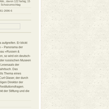
Abb., davon 122 farbig; 15
. Schutzumschlag
861-2696-6
ufgreifen. Er blickt
n – Panorama der
chau »Russen &
n, so wird ein deutsch-
r der russischen Museen
n Lesesaals der
 Jahrbuch. Das
alls Thema eines
urt Glaser, der durch
igen Direktor der
Restitutionsfragen.
t der Stiftung und die