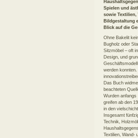
Haushaltsgegen
Spielen und äst
sowie Textilien
Bildgestaltung 
Blick auf die G
Ohne Bakelit kei
Bugholz oder Sta
Sitzmöbel – oft i
Design, und grun
Geschäftsmodelle
werden konnten. 
innovationstreibe
Das Buch widmet 
beachteten Quell
Wurden anfangs P
greifen ab den 1
in den vielschi
Insgesamt fünfzi
Technik, Holzmöb
Haushaltsgegenst
Textilien, Wand-