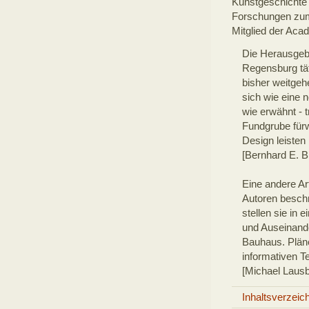
Kunstgeschichte a
Forschungen zum
Mitglied der Aca
Die Herausgebe
Regensburg tät
bisher weitgeh
sich wie eine 
wie erwähnt - t
Fundgrube fürw
Design leisten
[Bernhard E. B
Eine andere Ar
Autoren beschr
stellen sie i
und Auseinand
Bauhaus. Plän
informativen Te
[Michael Laus
Inhaltsverzeic