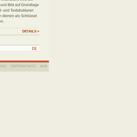
 und Bild auf Grundlage
- und Textstrukturen
n dienen als Schlüssel
en.
DETAILS
»
[1]
UNG
DATENSCHUTZ
AGB