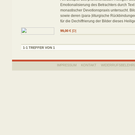
Emotionalisierung des Betrachters durch Text
monastischer Devotionspraxis untersucht. Bild
sowie deren (para-)liturgische Rückbindunge
für die Dechiffrierung der Bilder dieses Heilig
99,00 €
[D]
1-1 TREFFER VON 1
IMPRESSUM
KONTAKT
WIDERRUFSBELEHR