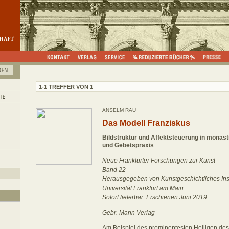
1-1 TREFFER VON 1
ANSELM RAU
Das Modell Franziskus
Bildstruktur und Affektsteuerung in monast
und Gebetspraxis
Neue Frankfurter Forschungen zur Kunst
Band 22
Herausgegeben von Kunstgeschichtliches Inst
Universität Frankfurt am Main
Sofort lieferbar. Erschienen Juni 2019
Gebr. Mann Verlag
Am Beispiel des prominentesten Heiligen des M