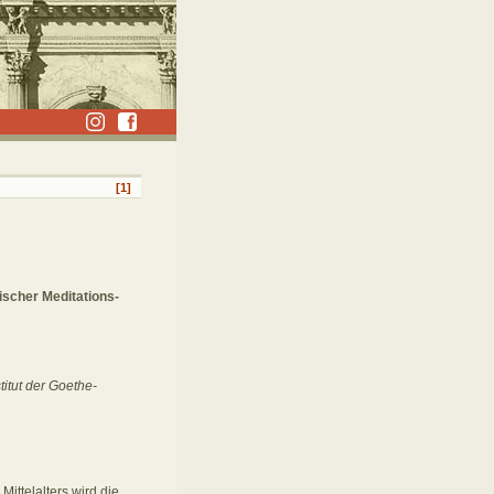
[1]
ischer Meditations-
itut der Goethe-
ittelalters wird die