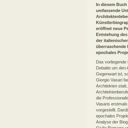
In diesem Buch 
umfassende Unt
Architektenlebe
Künstlerbiograp
eröffnet neue P
Entstehung des 
der italienisch
überraschende E
epochales Proje
Das vorliegende 
Debatte um den A
Gegenwart ist, so
Giorgio Vasari fa
Architekten statt
Architektenberuf
die Professionali
Vasaris erstmals 
vorgestellt. Dar
epochales Projekt
Analyse der Biogr
Giulio Romano und