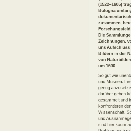
(1522–1605) tru
Bologna umfan
dokumentarisch
zusammen, heut
Forschungsfeld 
Die Sammlungen
Zeichnungen, vo
uns Aufschluss 
Bildern in der 
von Naturbilde
um 1600.
So gut wie unentd
und Museen. Ihre
genug anzusetzen
darüber geben kö
gesammelt und in
konfrontieren den
Wissenschaft. So
und Ausnahmegest
sind hier kaum a
Problem auch die