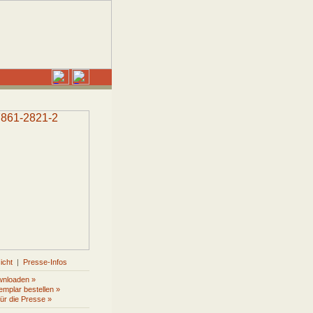
icht
|
Presse-Infos
wnloaden »
mplar bestellen »
für die Presse »