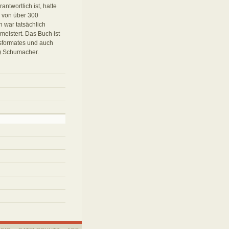
ntwortlich ist, hatte
g von über 300
 war tatsächlich
meistert. Das Buch ist
sformates und auch
y) Schumacher.