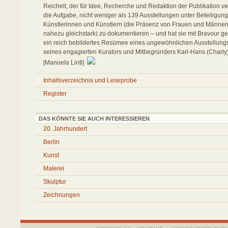
Reichelt, der für Idee, Recherche und Redaktion der Publikation vera
die Aufgabe, nicht weniger als 139 Ausstellungen unter Beteiligun
Künstlerinnen und Künstlern (die Präsenz von Frauen und Männern
nahezu gleichstark) zu dokumentieren – und hat sie mit Bravour ge
ein reich bebildertes Resümee eines ungewöhnlichen Ausstellung
seines engagierten Kurators und Mitbegründers Karl-Hans (Charl
[Manuela Lintl]
Inhaltsverzeichnis und Leseprobe
Register
DAS KÖNNTE SIE AUCH INTERESSIEREN
20. Jahrhundert
Berlin
Kunst
Malerei
Skulptur
Zeichnungen