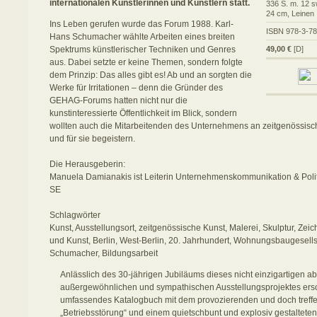
internationalen Künstlerinnen und Künstlern statt.
336 S. m. 12 s
24 cm, Leinen
Ins Leben gerufen wurde das Forum 1988. Karl-
ISBN 978-3-7
Hans Schumacher wählte Arbeiten eines breiten
Spektrums künstlerischer Techniken und Genres
49,00 €
[D]
aus. Dabei setzte er keine Themen, sondern folgte
dem Prinzip: Das alles gibt es! Ab und an sorgten die
Werke für Irritationen – denn die Gründer des
GEHAG-Forums hatten nicht nur die
kunstinteressierte Öffentlichkeit im Blick, sondern
wollten auch die Mitarbeitenden des Unternehmens an zeitgenössisc
und für sie begeistern.
Die Herausgeberin:
Manuela Damianakis ist Leiterin Unternehmenskommunikation & Poli
SE
Schlagwörter
Kunst, Ausstellungsort, zeitgenössische Kunst, Malerei, Skulptur, Zeic
und Kunst, Berlin, West-Berlin, 20. Jahrhundert, Wohnungsbaugesells
Schumacher, Bildungsarbeit
Anlässlich des 30-jährigen Jubiläums dieses nicht einzigartigen 
außergewöhnlichen und sympathischen Ausstellungsprojektes ers
umfassendes Katalogbuch mit dem provozierenden und doch treffe
„Betriebsstörung“ und einem quietschbunt und explosiv gestalteten