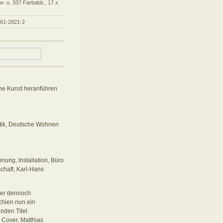
w- u. 337 Farbabb., 17 x
861-2821-2
he Kunst heranführen
tik, Deutsche Wohnen
hnung, Installation, Büro
chaft, Karl-Hans
aber dennoch
chien nun ein
nden Titel
 Cover. Matthias