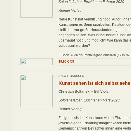
Sofort lieferbar. Erschienen Februar 2020
Reimer Verlag
Neue Kunst hat Vermittlung nötig. Autor_inne
Kunst, seien es Seminararbeiten, Katalog- ode
stellt dies vor große Herausforderungen – de
begegnen sollten. Was ist bei neuer Kunst, and
überhaupt nötig und möglich? Wie kann das 
verbessert werden?
E-Book. Auch als Printausgabe erhältlich (ISBN 97
19,90 €
[D]
ANGELI JANHSEN
Kunst sehen ist sich selbst seh
Christian Boltanski – Bill Viola
Sofort lieferbar. Erschienen März 2023
Reimer Verlag
Zeitgenössische Kunst kann vielen Einzelne
jeweils eigene Erfahrungsmöglichkeiten bieten
Gemeinschaft von Betrachter:innen eine verbi