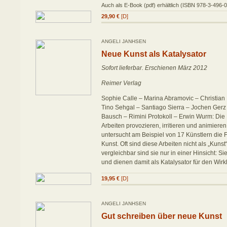
Auch als E-Book (pdf) erhältlich (ISBN 978-3-496-
29,90 €
[D]
ANGELI JANHSEN
Neue Kunst als Katalysator
Sofort lieferbar. Erschienen März 2012
Reimer Verlag
Sophie Calle – Marina Abramovic – Christian
Tino Sehgal – Santiago Sierra – Jochen Ger
Bausch – Rimini Protokoll – Erwin Wurm: Die 
Arbeiten provozieren, irritieren und animiere
untersucht am Beispiel von 17 Künstlern die
Kunst. Oft sind diese Arbeiten nicht als „Kuns
vergleichbar sind sie nur in einer Hinsicht: S
und dienen damit als Katalysator für den Wirk
19,95 €
[D]
ANGELI JANHSEN
Gut schreiben über neue Kunst