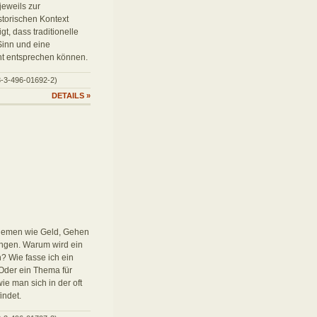
jeweils zur
storischen Kontext
t, dass traditionelle
Sinn und eine
ht entsprechen können.
78-3-496-01692-2)
DETAILS
»
Themen wie Geld, Gehen
tungen. Warum wird ein
? Wie fasse ich ein
Oder ein Thema für
wie man sich in der oft
indet.