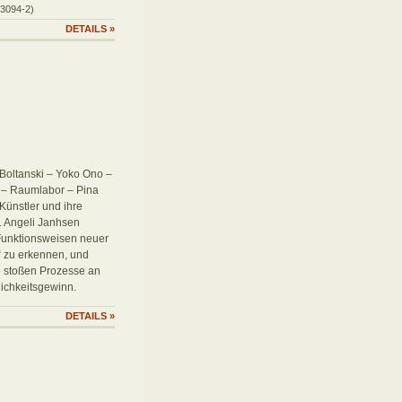
03094-2)
DETAILS
»
 Boltanski – Yoko Ono –
z – Raumlabor – Pina
Künstler und ihre
n. Angeli Janhsen
 Funktionsweisen neuer
t“ zu erkennen, und
ie stoßen Prozesse an
lichkeitsgewinn.
DETAILS
»