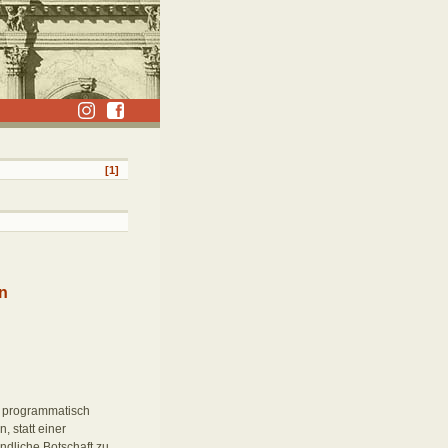
[1]
en
n programmatisch
, statt einer
ndliche Botschaft zu