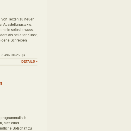
n von Texten zu neuer
r Ausstellungstexte,
nen sie selbstbewusst
ers als bei alter Kunst,
eigene Schreiben
8-3-496-01625-0))
DETAILS
»
en
n programmatisch
, statt einer
ndliche Botschaft zu