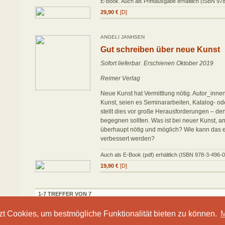
E-Book. Auch als Printausgabe erhältlich (ISBN 9
29,90 €
[D]
ANGELI JANHSEN
Gut schreiben über neue Kunst
Sofort lieferbar. Erschienen Oktober 2019
Reimer Verlag
Neue Kunst hat Vermittlung nötig. Autor_inne
Kunst, seien es Seminararbeiten, Katalog- ode
stellt dies vor große Herausforderungen – de
begegnen sollten. Was ist bei neuer Kunst, and
überhaupt nötig und möglich? Wie kann das 
verbessert werden?
Auch als E-Book (pdf) erhältlich (ISBN 978-3-496-
19,90 €
[D]
1-7 TREFFER VON 7
zt Cookies, um bestmögliche Funktionalität bieten zu können.
M
IMPRESSUM
KONTAKT
WIDERRUFSBELEHR