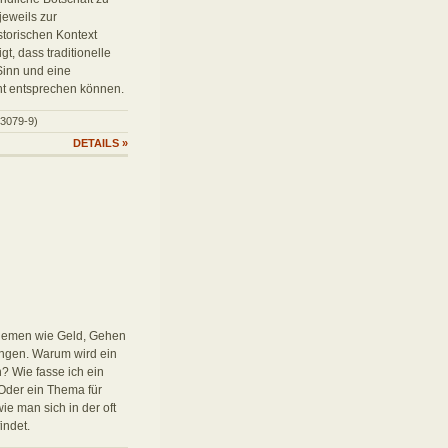
jeweils zur
storischen Kontext
t, dass traditionelle
Sinn und eine
ht entsprechen können.
03079-9)
DETAILS
»
Themen wie Geld, Gehen
tungen. Warum wird ein
? Wie fasse ich ein
Oder ein Thema für
wie man sich in der oft
indet.