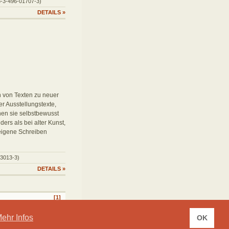
78-3-496-01707-3)
DETAILS
»
n von Texten zu neuer
r Ausstellungstexte,
nen sie selbstbewusst
ers als bei alter Kunst,
eigene Schreiben
03013-3)
DETAILS
»
[1]
ehr Infos
OK
UNG
DATENSCHUTZ
AGB