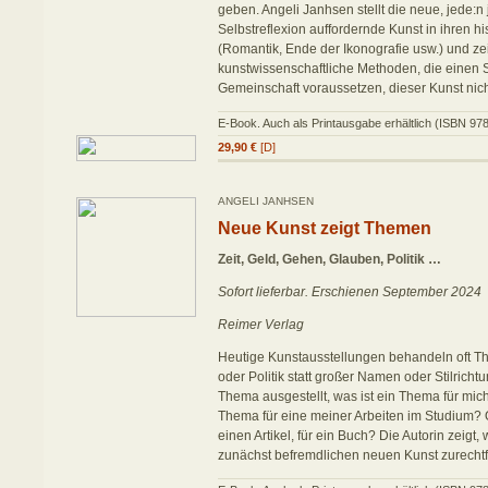
geben. Angeli Janhsen stellt die neue, jede:n 
Selbstreflexion auffordernde Kunst in ihren hi
(Romantik, Ende der Ikonografie usw.) und zeig
kunstwissenschaftliche Methoden, die einen 
Gemeinschaft voraussetzen, dieser Kunst nic
E-Book. Auch als Printausgabe erhältlich (ISBN 9
29,90 €
[D]
ANGELI JANHSEN
Neue Kunst zeigt Themen
Zeit, Geld, Gehen, Glauben, Politik …
Sofort lieferbar. Erschienen September 2024
Reimer Verlag
Heutige Kunstausstellungen behandeln oft 
oder Politik statt großer Namen oder Stilrich
Thema ausgestellt, was ist ein Thema für mich
Thema für eine meiner Arbeiten im Studium? 
einen Artikel, für ein Buch? Die Autorin zeigt, 
zunächst befremdlichen neuen Kunst zurechtf