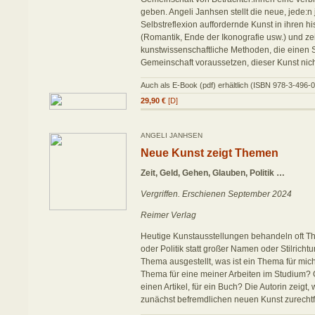
geben. Angeli Janhsen stellt die neue, jede:n 
Selbstreflexion auffordernde Kunst in ihren hi
(Romantik, Ende der Ikonografie usw.) und zeig
kunstwissenschaftliche Methoden, die einen 
Gemeinschaft voraussetzen, dieser Kunst nic
Auch als E-Book (pdf) erhältlich (ISBN 978-3-496-
29,90 €
[D]
ANGELI JANHSEN
Neue Kunst zeigt Themen
Zeit, Geld, Gehen, Glauben, Politik …
Vergriffen. Erschienen September 2024
Reimer Verlag
Heutige Kunstausstellungen behandeln oft 
oder Politik statt großer Namen oder Stilrich
Thema ausgestellt, was ist ein Thema für mich
Thema für eine meiner Arbeiten im Studium? 
einen Artikel, für ein Buch? Die Autorin zeigt, 
zunächst befremdlichen neuen Kunst zurechtf