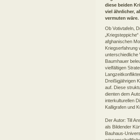
diese beiden Kr
viel ähnlicher, 
vermuten wäre.
Ob Votivtafeln, 
„Kriegsteppiche“ 
afghanischen Mot
Kriegserfahrung 
unterschiedliche 
Baumhauer beleu
vielfältigen Stra
Langzeitkonflikt
Dreißigjährigen 
auf. Diese struk
dienten dem Autor
interkulturellen 
Kalligrafen und 
Der Autor: Till A
als Bildender Kün
Bauhaus-Universi
wissenschaftliche