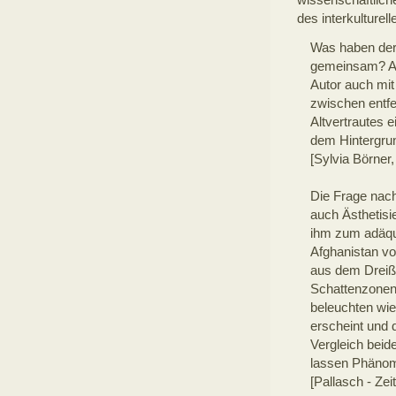
des interkulturell
Was haben der 
gemeinsam? Als
Autor auch mi
zwischen entfe
Altvertrautes 
dem Hintergrun
[Sylvia Börner, 
Die Frage nach
auch Ästhetisi
ihm zum adäqu
Afghanistan vo
aus dem Dreißi
Schattenzonen 
beleuchten wie
erscheint und 
Vergleich beid
lassen Phänom
[Pallasch - Zei