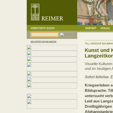
TILL ANSGAR BAUMH
Kunst und K
Langzeitkon
Visuelle Kulturen
und im heutigen 
Sofort lieferbar.
Kriegserleben s
Bildsprache. Ti
untersucht verbi
Leid aus Langze
Dreißigjährigen
Afghanistankrie