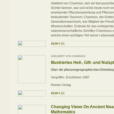
Adelbert von Chamisso, den wir fast ausschlie
Dichter kennen, war und ist bis heute noch ein
anerkannter Pflanzensammlung und Pflanzen
bedeutender Taxonom; Chamisso, der Entdec
Generationswechsels, war Mitglied der Preu
Wissenschaften. Erstmals für das vorliegend
naturwissenschaftliche Schriften Chamissos
welche einen wichtigen Teil seiner Lebensar
29,00 €
[D]
ADELBERT VON CHAMISSO
Illustriertes Heil-, Gift- und Nut
Über die pflanzengeographischen Einteilun
Vergriffen. Erschienen 1987
Reimer Verlag
29,00 €
[D]
Changing Views On Ancient Nea
Mathematics