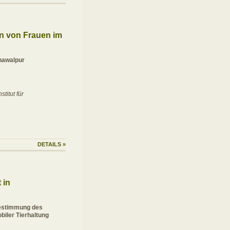
n von Frauen im
ahawalpur
titut für
DETAILS
»
 in
Bestimmung des
biler Tierhaltung