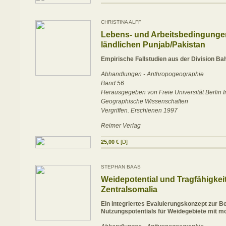
CHRISTINA ALFF
Lebens- und Arbeitsbedingunge
ländlichen Punjab/Pakistan
Empirische Fallstudien aus der Division B
Abhandlungen - Anthropogeographie
Band 56
Herausgegeben von Freie Universität Berlin Ins
Geographische Wissenschaften
Vergriffen. Erschienen 1997
Reimer Verlag
25,00 €
[D]
STEPHAN BAAS
Weidepotential und Tragfähigkeit
Zentralsomalia
Ein integriertes Evaluierungskonzept zur 
Nutzungspotentials für Weidegebiete mit mo