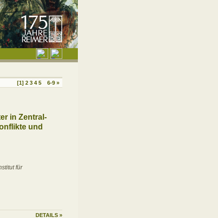
[1]
2
3
4
5
6-9 »
r in Zentral-
nflikte und
titut für
DETAILS
»