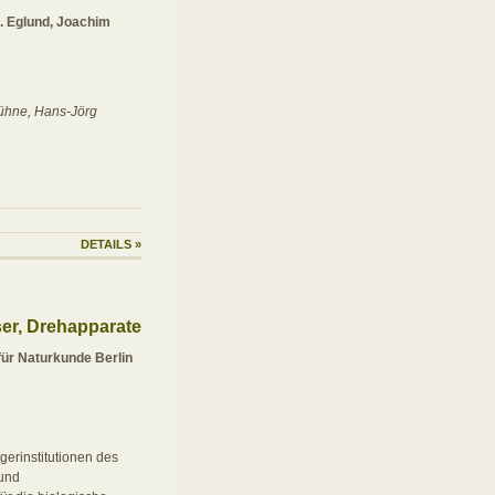
. Eglund, Joachim
ühne, Hans-Jörg
DETAILS
»
r, Drehapparate
ür Naturkunde Berlin
gerinstitutionen des
und