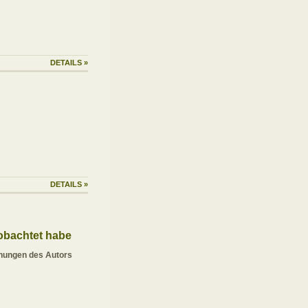
DETAILS
»
DETAILS
»
obachtet habe
hnungen des Autors