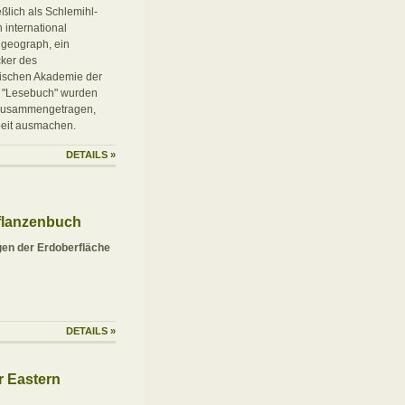
ßlich als Schlemihl-
 international
geograph, ein
ker des
ßischen Akademie der
e "Lesebuch" wurden
 zusammengetragen,
beit ausmachen.
DETAILS
»
zpflanzenbuch
gen der Erdoberfläche
DETAILS
»
r Eastern