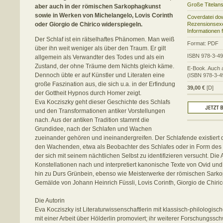
Große Titelans
aber auch in der römischen Sarkophagkunst
sowie in Werken von Michelangelo, Lovis Corinth
Coverdatei do
oder Giorgio de Chirico widerspiegeln.
Rezensionsexe
Informationen 
Der Schlaf ist ein rätselhaftes Phänomen. Man weiß
Format: PDF
über ihn weit weniger als über den Traum. Er gilt
ISBN 978-3-4
allgemein als Verwandter des Todes und als ein
Zustand, der ohne Träume dem Nichts gleich käme.
E-Book. Auch a
Dennoch übte er auf Künstler und Literaten eine
(ISBN 978-3-4
große Faszination aus, die sich u.a. in der Erfindung
39,00 €
[D]
der Gottheit Hypnos durch Homer zeigt.
Eva Kocziszky geht dieser Geschichte des Schlafs
und den Transformationen antiker Vorstellungen
nach. Aus der antiken Tradition stammt die
Grundidee, nach der Schlafen und Wachen
zueinander gehören und ineinandergreifen. Der Schlafende existiert
den Wachenden, etwa als Beobachter des Schlafes oder in Form de
der sich mit seinem nächtlichen Selbst zu identifizieren versucht. Die 
Konstellationen nach und interpretiert kanonische Texte von Ovid und 
hin zu Durs Grünbein, ebenso wie Meisterwerke der römischen Sark
Gemälde von Johann Heinrich Füssli, Lovis Corinth, Giorgio de Chiri
Die Autorin
Eva Kocziszky ist Literaturwissenschaftlerin mit klassisch-philologisc
mit einer Arbeit über Hölderlin promoviert; ihr weiterer Forschungssch