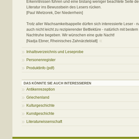
Erkenntnissen führen und eine bislang weniger beachtete Seite de
Literatur ins Bewusstsein des Lesers rücken.
[Paul Wietzorek, Der Niederrhein]
Trotz aller Wachsamkeitsappelle dürfen sich interessierte Leser - 
auch nicht leicht zu rezipierender Bettlektüre - natürlich mit beste
Nachtruhe begeben. Wir wünschen eine gute Nacht!
[Nadja Ebner, Rheinisches Zahnärzteblatt]
Inhaltsverzeichnis und Leseprobe
Personenregister
Produktinfo (pdf)
DAS KÖNNTE SIE AUCH INTERESSIEREN
Antikenrezeption
Griechenland
Kulturgeschichte
Kunstgeschichte
Literaturwissenschaft