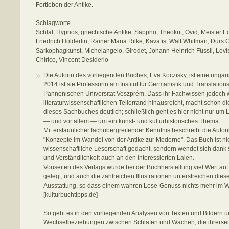
Fortleben der Antike.
Schlagworte
Schlaf, Hypnos, griechische Antike, Sappho, Theokrit, Ovid, Meister Ec
Friedrich Hölderlin, Rainer Maria Rilke, Kavafis, Walt Whitman, Durs
Sarkophagkunst, Michelangelo, Girodet, Johann Heinrich Füssli, Lovis
Chirico, Vincent Desiderio
Die Autorin des vorliegenden Buches, Eva Koczisky, ist eine ungari
2014 ist sie Professorin am Institut für Germanistik und Translatio
Pannonischen Universität Veszprém. Dass ihr Fachwissen jedoch 
literaturwissenschaftlichen Tellerrand hinausreicht, macht schon 
dieses Sachbuches deutlich; schließlich geht es hier nicht nur um L
— und vor allem — um ein kunst- und kulturhistorisches Thema.
Mit erstaunlicher fachübergreifender Kenntnis beschreibt die Autori
"Konzepte im Wandel von der Antike zur Moderne". Das Buch ist nic
wissenschaftliche Leserschaft gedacht, sondern wendet sich dank se
und Verständlichkeit auch an den interessierten Laien.
Vonseiten des Verlags wurde bei der Buchherstellung viel Wert auf
gelegt, und auch die zahlreichen Illustrationen unterstreichen die
Ausstattung, so dass einem wahren Lese-Genuss nichts mehr im W
[kulturbuchtipps.de]
So geht es in den vorliegenden Analysen von Texten und Bildern um
Wechselbeziehungen zwischen Schlafen und Wachen, die ihrersei