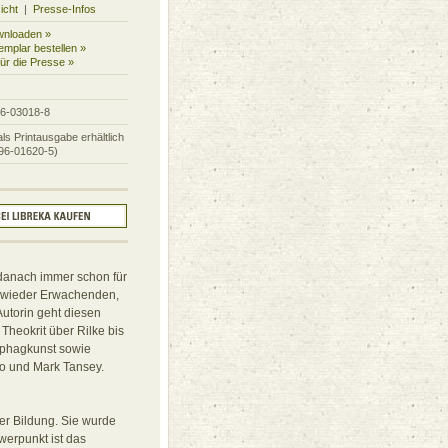
icht
|
Presse-Infos
wnloaden »
mplar bestellen »
für die Presse »
96-03018-8
ls Printausgabe erhältlich
96-01620-5)
 danach immer schon für
s wieder Erwachenden,
Autorin geht diesen
Theokrit über Rilke bis
ophagkunst sowie
co und Mark Tansey.
her Bildung. Sie wurde
werpunkt ist das