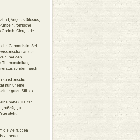
khart, Angelus Silesius,
 Grünbein, römische
 Corinth, Giorgio de
sche Germanistin. Seit
nswissenschaft an der
weit über den
die Themenstellung
iteratur, sondern auch
n künstlerische
ht nur für eine
iner guten Stilistik
 eine hohe Qualität
se großzügige
ege steht.
 die vielfältigen
ts zu neuen