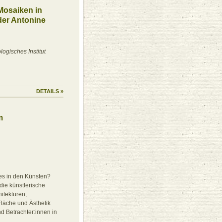
Mosaiken in
 der Antonine
gisches Institut
DETAILS
»
m
es in den Künsten?
die künstlerische
itekturen,
läche und Ästhetik
nd Betrachter:innen in