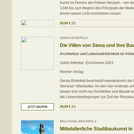
Kunst im Florenz der Frühen Neuzeit – von d
1348 bis zum Beginn des Prinzipats der Medic
einem neuen Licht erscheinen lassen.
29,95 €
[D]
GERDA BÖDEFELD
Die Villen von Siena und ihre B
Architektur und Lebenswirklichkeit im früh
Sofort lieferbar. Erschienen 2003
Reimer Verlag
Gerda Bödefeld beschreibt exemplarisch die 
Sieneser Villenkultur. An den hier erstmals u
lassen sich nicht nur Architektur und Baustil 
die Lebensbedingungen zur Zeit der Renaiss
39,00 €
[D]
WOLFGANG BRAUNFELS
Mittelalterliche Stadtbaukunst i