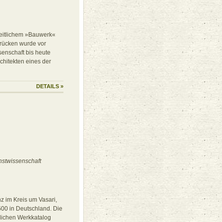
heitlichem »Bauwerk«
Brücken wurde vor
senschaft bis heute
rchitekten eines der
DETAILS
»
nstwissenschaft
z im Kreis um Vasari,
00 in Deutschland. Die
rlichen Werkkatalog