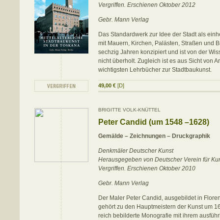
Vergriffen. Erschienen Oktober 2012
Gebr. Mann Verlag
Das Standardwerk zur Idee der Stadt als ein
mit Mauern, Kirchen, Palästen, Straßen und 
sechzig Jahren konzipiert und ist von der Wis
nicht überholt. Zugleich ist es aus Sicht von A
wichtigsten Lehrbücher zur Stadtbaukunst.
49,00 €
[D]
BRIGITTE VOLK-KNÜTTEL
Peter Candid (um 1548 –1628)
Gemälde – Zeichnungen – Druckgraphik
Denkmäler Deutscher Kunst
Herausgegeben von Deutscher Verein für Ku
Vergriffen. Erschienen Oktober 2010
Gebr. Mann Verlag
Der Maler Peter Candid, ausgebildet in Floren
gehört zu den Hauptmeistern der Kunst um 16
reich bebilderte Monografie mit ihrem ausfüh