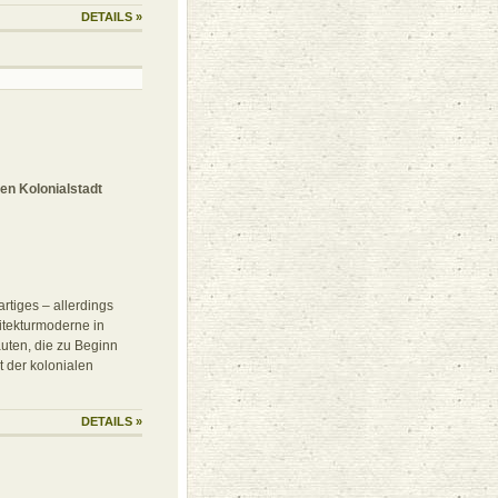
DETAILS
»
en Kolonialstadt
artiges – allerdings
itekturmoderne in
auten, die zu Beginn
t der kolonialen
DETAILS
»