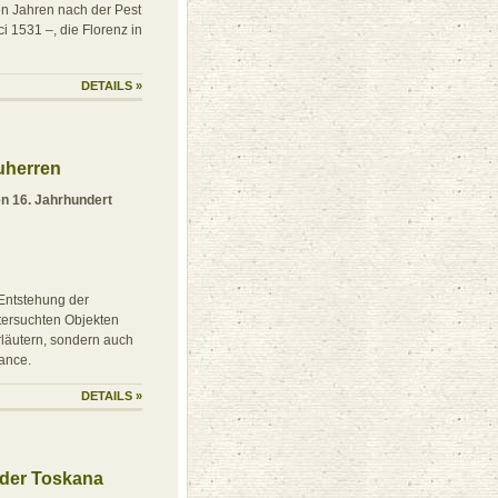
en Jahren nach der Pest
i 1531 –, die Florenz in
DETAILS
»
auherren
en 16. Jahrhundert
Entstehung der
ntersuchten Objekten
erläutern, sondern auch
ance.
DETAILS
»
n der Toskana