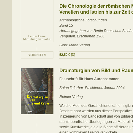
Die Chronologie der römischen 
Venetien und Istrien bis zur Zeit
Archäologische Forschungen
Band 15
Herausgegeben von Berlin Deutsches Archäolo
Vergriffen. Erschienen 1986
Gebr. Mann Verlag
52,50 €
[D]
Dramaturgien von Bild und Rau
Festschrift für Hans Aurenhammer
Sofort lieferbar. Erschienen Januar 2024
Reimer Verlag
Welche Modi des Geschichtenerzählens gibt 
Beschreibbar werden aus dieser Perspektive 
Inszenierung von Landschaft und von Bildarch
raumtheoretische Überlegungen zu Malerei, F
sowie Kunstwerke, die alle Sinne affizieren u
einen komplexen Dialog verwickeln.