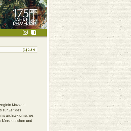
[1]
2
3
4
 Angiolo Mazzoni
s zur Zeit des
nis architektonisches
e künstlerischen und