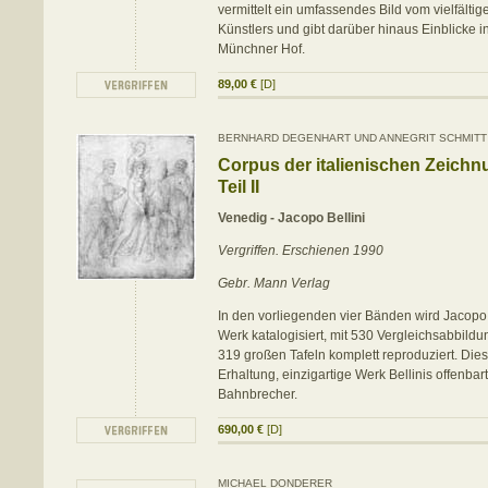
vermittelt ein umfassendes Bild vom vielfälti
Künstlers und gibt darüber hinaus Einblicke i
Münchner Hof.
89,00 €
[D]
BERNHARD DEGENHART UND ANNEGRIT SCHMITT
Corpus der italienischen Zeich
Teil II
Venedig - Jacopo Bellini
Vergriffen. Erschienen 1990
Gebr. Mann Verlag
In den vorliegenden vier Bänden wird Jacopo 
Werk katalogisiert, mit 530 Vergleichsabbildu
319 großen Tafeln komplett reproduziert. Die
Erhaltung, einzigartige Werk Bellinis offenbar
Bahnbrecher.
690,00 €
[D]
MICHAEL DONDERER