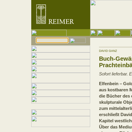
DAVID GANZ
Buch-Gewä
Prachteinbä
Sofort lieferbar.
Elfenbein – Gol
aus kostbaren M
die Bücher des c
skulpturale Obje
zum mittelalter
erschließt Davi
Kapitel westlic
Über das Mediu