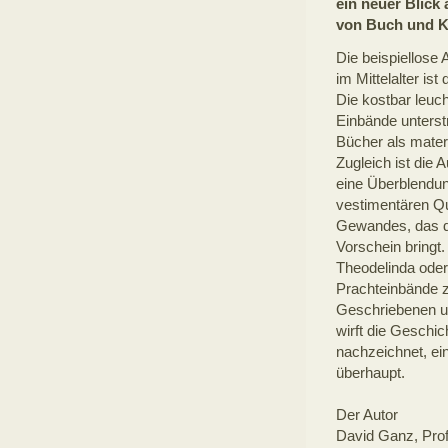
ein neuer Blick
von Buch und K
Die beispiellose
im Mittelalter is
Die kostbar leuc
Einbände unterst
Bücher als materi
Zugleich ist die 
eine Überblendung
vestimentären Qua
Gewandes, das di
Vorschein bringt.
Theodelinda oder
Prachteinbände z
Geschriebenen u
wirft die Geschi
nachzeichnet, ein
überhaupt.
Der Autor
David Ganz, Profe