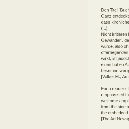
Den Titel "Bu
Ganz entdeckt 
dass kirchliche
(...)
Nicht irritier
Gewänder", der
wurde, also oh
offenliegenden
wirkt, ist jed
einen hohen Au
Leser ein wenig
[Volker M., A
For a reader s
emphasised that
welcome amplif
from the side a
the embedded 
[The Art News