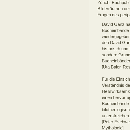
Zürich; Buchpubl
Bilderräumen der
Fragen des perip
David Ganz hat
Bucheinbände g
wiedergegebene
den David Ganz
historisch und
sondern Grundl
Bucheinbänden
[Uta Baier, Re
Für die Einsich
Verständnis de
Heilswirksamke
einen hervorra
Bucheinbände u
bildtheologisc
unterstreichen.
[Peter Eschwei
Mythologie]