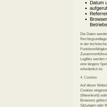
Datum u
aufgeru
Referre
Browser
Betrieb
Die Daten werden
Rechtsgrundlage i
in der technische
Funktionsfähigke
Zusammenführung 
Logfiles werden n
eine längere Spei
erforderlich ist.
4. Cookies
Auf dieser Websi
Cookies eingeset
(Warenkorb) wäh
Browsers gelösch
Sitzungen oder We