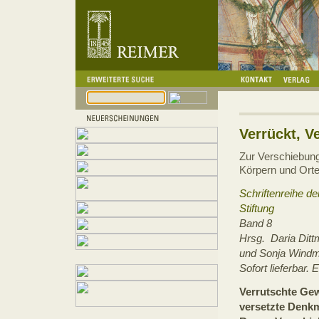
Verrückt, Ve
Zur Verschiebun
Körpern und Ort
Schriftenreihe d
Stiftung
Band 8
Hrsg. Daria Dit
und Sonja Windm
Sofort lieferbar.
Verrutschte Gew
versetzte Denkm