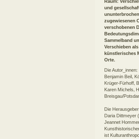
Raum: Verschieb
und gesellschaf
ununterbrochen
zugewiesenen O
verschobenen D
Bedeutungsdime
Sammelband unt
Verschieben als
künstlerisches 
Orte.
Die Autor_innen:
Benjamin Beil, Kö
Krüger-Fürhoff, B
Karen Michels, H
Breisgau/Potsda
Die Herausgeber
Daria Dittmeyer (D
Jeannet Hommers 
Kunsthistorischen
ist Kulturanthrop