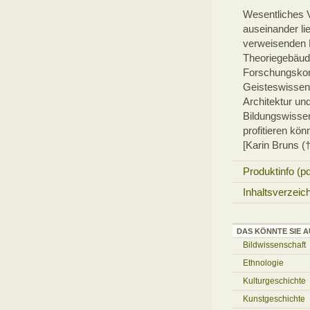
Wesentliches V
auseinander li
verweisenden 
Theoriegebäude
Forschungskont
Geisteswissens
Architektur und
Bildungswisse
profitieren kön
[Karin Bruns (†
Produktinfo (pd
Inhaltsverzeic
DAS KÖNNTE SIE A
Bildwissenschaft
Ethnologie
Kulturgeschichte
Kunstgeschichte