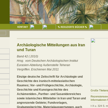
Archäologische Mitteilungen aus Iran
und Turan
Band 42 ( 2010)
Hrsg. vom Deutschen Archäologischen Institut
Eurasien-Abteilung Außenstelle Teheran
Vergriffen. Erschienen Mai 2011
Einzige deutsche Zeitschrift für Archäologie und
Geschichte des iranisch-mittelasiatischen
Raumes; Vor- und Frühgeschichte, Archäologie,
Geschichte und Kunstgeschichte des
Große Titelans
Achämeniden-, Parther- und Sasanidenreiches
Rezensionsexe
sowie islamisches Mittelalter in Iran und Turan und
Informationen 
angrenzende Gebiete; Fundvorlagen,
I-X u. 324 S. m
Grabungsberichte, Materialauswertungen, auch