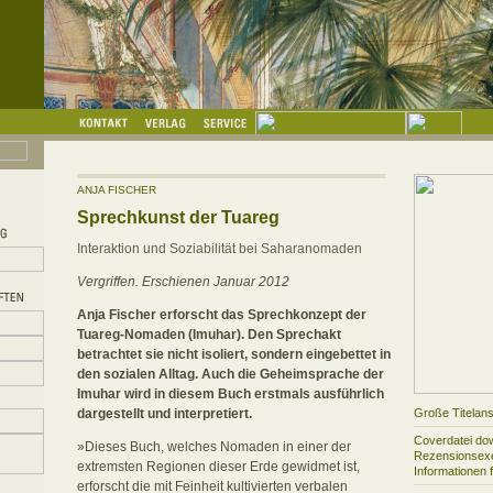
ANJA FISCHER
Sprechkunst der Tuareg
Interaktion und Soziabilität bei Saharanomaden
Vergriffen. Erschienen Januar 2012
Anja Fischer erforscht das Sprechkonzept der
Tuareg-Nomaden (Imuhar). Den Sprechakt
betrachtet sie nicht isoliert, sondern eingebettet in
den sozialen Alltag. Auch die Geheimsprache der
Imuhar wird in diesem Buch erstmals ausführlich
dargestellt und interpretiert.
Große Titelans
Coverdatei do
»Dieses Buch, welches Nomaden in einer der
Rezensionsexe
extremsten Regionen dieser Erde gewidmet ist,
Informationen 
erforscht die mit Feinheit kultivierten verbalen