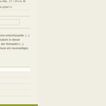
w-Abb., 17 × 24 cm, Br
96-02847-5
he entschlüsselte. (...)
utorin in dieser
der Nomaden (...).
hluss ein neunseitiges