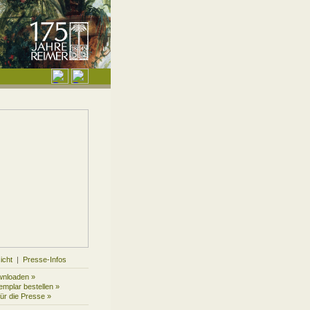
icht
|
Presse-Infos
wnloaden »
mplar bestellen »
für die Presse »