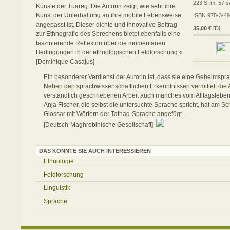
223 S. m. 57 s
Künste der Tuareg. Die Autorin zeigt, wie sehr ihre
Kunst der Unterhaltung an ihre mobile Lebensweise
ISBN 978-3-4
angepasst ist. Dieser dichte und innovative Beitrag
35,00 €
[D]
zur Ethnografie des Sprechens bietet ebenfalls eine
faszinierende Reflexion über die momentanen
Bedingungen in der ethnologischen Feldforschung.«
[Dominique Casajus]
Ein besonderer Verdienst der Autorin ist, dass sie eine Geheimsprac
Neben den sprachwissenschaftlichen Erkenntnissen vermittelt die A
verständlich geschriebenen Arbeit auch manches vom Alltagsleben 
Anja Fischer, die selbst die untersuchte Sprache spricht, hat am Sc
Glossar mit Wörtern der Tathaq-Sprache angefügt.
[Deutsch-Maghrebinische Gesellschaft]
DAS KÖNNTE SIE AUCH INTERESSIEREN
Ethnologie
Feldforschung
Linguistik
Sprache