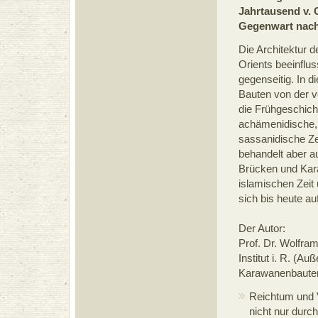
Jahrtausend v. C
Gegenwart nach
Die Architektur d
Orients beeinflus
gegenseitig. In 
Bauten von der v
die Frühgeschich
achämenidische,
sassanidische Zei
behandelt aber a
Brücken und Kar
islamischen Zeit
sich bis heute au
Der Autor:
Prof. Dr. Wolfra
Institut i. R. (Au
Karawanenbauten
Reichtum und V
nicht nur durc