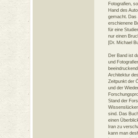
Fotografien, s
Hand des Autor
gemacht. Das a
erschienene Bu
für eine Studie
nur einen Bruc
[Dr. Michael B
Der Band ist d
und Fotografie
beeindruckend
Architektur de
Zeitpunkt der
und der Wieder
Forschungsproj
Stand der Fors
Wissenslücken 
sind. Das Buch
einen Überblic
Iran zu versch
kann man desha