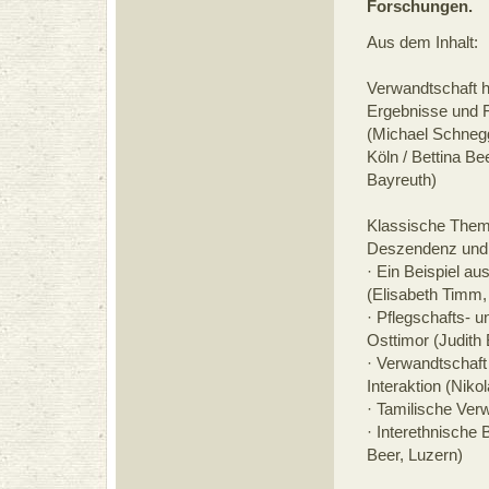
Forschungen.
Aus dem Inhalt:
Verwandtschaft h
Ergebnisse und 
(Michael Schnegg
Köln / Bettina Be
Bayreuth)
Klassische Themen
Deszendenz und F
· Ein Beispiel a
(Elisabeth Timm,
· Pflegschafts- 
Osttimor (Judith
· Verwandtschaft
Interaktion (Niko
· Tamilische Ver
· Interethnische 
Beer, Luzern)