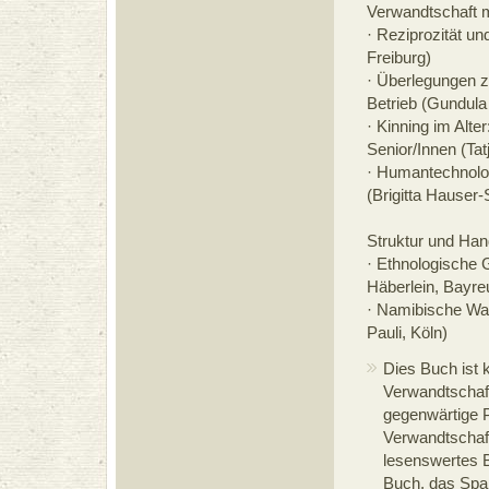
Verwandtschaft
· Reziprozität un
Freiburg)
· Überlegungen z
Betrieb (Gundula 
· Kinning im Alt
Senior/Innen (Tat
· Humantechnolo
(Brigitta Hauser-
Struktur und Han
· Ethnologische 
Häberlein, Bayre
· Namibische Wa
Pauli, Köln)
Dies Buch ist 
Verwandtschaft
gegenwärtige 
Verwandtschaft
lesenswertes Bu
Buch, das Spaß